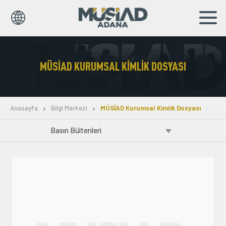
TR
MÜSİAD KURUMSAL KIMLIK DOSYASI
Kurumsal
Markalar
Anasayfa
Bilgi Merkezi
MÜSİAD Kurumsal Kimlik Dosyası
Haberler
Yayınlar
Sosyal Sorumluluk
İş Birlikleri
Bilgi Merkezi