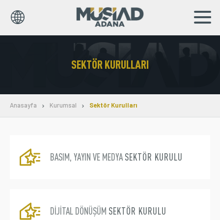
TR
SEKTÖR KURULLARI
Kurumsal
Markalar
Anasayfa
Kurumsal
Sektör Kurulları
Haberler
Yayınlar
BASIM, YAYIN VE MEDYA
SEKTÖR KURULU
Sosyal Sorumluluk
İş Birlikleri
DİJİTAL DÖNÜŞÜM
SEKTÖR KURULU
Bilgi Merkezi