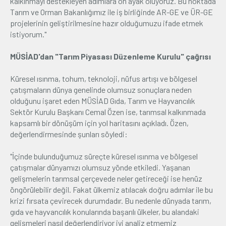
kalkınmayı destekleyen adımlara ön ayak oluyoruz. Bu noktada
Tarım ve Orman Bakanlığımız ile iş birliğinde AR-GE ve ÜR-GE
projelerinin geliştirilmesine hazır olduğumuzu ifade etmek
istiyorum."
MÜSİAD'dan "Tarım Piyasası Düzenleme Kurulu" çağrısı
Küresel ısınma, tohum, teknoloji, nüfus artışı ve bölgesel
çatışmaların dünya genelinde olumsuz sonuçlara neden
olduğunu işaret eden MÜSİAD Gıda, Tarım ve Hayvancılık
Sektör Kurulu Başkanı Cemal Özen ise, tarımsal kalkınmada
kapsamlı bir dönüşüm için yol haritasını açıkladı. Özen,
değerlendirmesinde şunları söyledi:
"İçinde bulunduğumuz süreçte küresel ısınma ve bölgesel
çatışmalar dünyamızı olumsuz yönde etkiledi. Yaşanan
gelişmelerin tarımsal çerçevede neler getireceği ise henüz
öngörülebilir değil. Fakat ülkemiz atılacak doğru adımlar ile bu
krizi fırsata çevirecek durumdadır. Bu nedenle dünyada tarım,
gıda ve hayvancılık konularında başarılı ülkeler, bu alandaki
gelişmeleri nasıl değerlendiriyor iyi analiz etmemiz