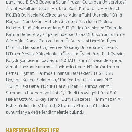
panelinde BİSAB Başkanı Selami Yazar, Çukurova Üniversitesi
Ziraat Fakültesi Dekanı Prof. Dr. Salih Kafkas, TURİB Genel
Müdürü Dr. Necla Küçükçolak ve Adana Tahıl Üreticileri Birliği
Başkanı Nur Özkan, Refleks Gazetesi Yazı İşleri Müdürü
Mehmet Uluğtürkan moderatörlüğünde düzenlenen "Tarımda
Katma Değer Arayışı" panelinde ise Orzax CEO'su Yunus Emre
Alimoğlu, Konya Gıda ve Tarım Üniversitesi Ögretim Üyesi
Prof. Dr. Menşure Özgüven ve Aksaray Üniversitesi Teknik
Bilimler Meslek Yüksek Okulu Ögretim Üyesi Prof. Dr. Hüseyin
Koç düşüncelerini paylaştı. MÜSİAD Tarım Zirvesinde ayrıca,
Ziraat Bankası Kurumsal Bankacılık Genel Müdür Yardımcısı
Ferhat Pişmaf, "Tarımda Finansal Destekler", TÜSEDAD
Başkanı Sencer Solakoglu, "Türkiye Tarımla Kalkınır Mı?",
TİGEM Eski Genel Müdürü Halis Bilden, "Tarımda Verimli
Sulamanın Ekonomiye Etkisi", Fiberli Growlight Direktörü
Hakan Öztürk, "Dikey Tarım", Dünya Gazetesi Tarım Yazarı Ali
Ekber Yıldırım ise,"Tarımda Stratejik Planlama" başlıklı
sunumlarıyla değerlendirmelerde bulundu.
HABERDEN GÖRSELLER