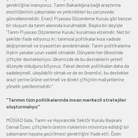
gerektiğine inanıyoruz. Tarım Bakanlığına bağlı araştırma
enstitülerinin çalışmaları ve yetkinlikleri bu çerçevede
güncellenmelidir. Enerji Piyasası Düzenleme Kurulu gibi benzer
bir oluşum da tarım alanında kurulmalıdır. Başka bir deyişle
'Tarım Piyasası Düzenleme Kurulu' kurulması elzemdir. Net bir
şekilde ifade ediyoruz ki; tarımsal politikalar kısa vadede
değişmemeli ve siyasetten arındırılmalıdır. Tarım politikalarına
ilişkin yasalar uzun vadeli olmalıdır. Dünyanın her ülkesinde
çiftçiler destekleniyor, ülkemizde de bu desteklerin yeterli
düzeyde olduğunu biliyoruz. Fakat destek politikaları daha da
sadeleşmeli, ulaşılabilir olmalı ve de en önemlisi, bu destekler
arazi yerine ürüne verilmeli ve direkt çiftçinin maliyetlerine
yönelik şekillenmelidir."
"Tarımın tüm politikalarında insan merkezli stratejiler
oluşturmalıyız"
MÜSİAD Gıda, Tarım ve Hayvancılık Sektör Kurulu Başkanı
Cemal Özen, çiftçilerin üretim risklerinin minimize edildiği bir
çalışmanın hayata geçirilmesi gerektiğini ifade etti. Özen