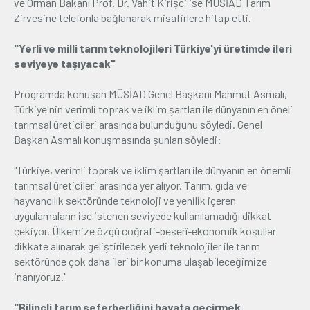
ve Orman Bakanı Prof. Dr. Vahit Kirişci ise MÜSİAD Tarım
Zirvesine telefonla bağlanarak misafirlere hitap etti.
"Yerli ve milli tarım teknolojileri Türkiye'yi üretimde ileri
seviyeye taşıyacak"
Programda konuşan MÜSİAD Genel Başkanı Mahmut Asmalı,
Türkiye'nin verimli toprak ve iklim şartları ile dünyanın en öneli
tarımsal üreticileri arasında bulunduğunu söyledi. Genel
Başkan Asmalı konuşmasında şunları söyledi:
"Türkiye, verimli toprak ve iklim şartları ile dünyanın en önemli
tarımsal üreticileri arasında yer alıyor. Tarım, gıda ve
hayvancılık sektöründe teknoloji ve yenilik içeren
uygulamaların ise istenen seviyede kullanılamadığı dikkat
çekiyor. Ülkemize özgü coğrafi-beşerî-ekonomik koşullar
dikkate alınarak geliştirilecek yerli teknolojiler ile tarım
sektöründe çok daha ileri bir konuma ulaşabileceğimize
inanıyoruz."
"Bilinçli tarım seferberliğini hayata geçirmek