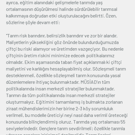
ayırca, eğitim alanındaki gelişmelerle tarımda yaş
ortalamasının düşürülmesi halinde sürdürülebilir tarımsal
kalkınmaya doğrudan etki oluşturulacağını belirtti. Özen,
sözlerine şöyle devam etti:
"Tarım risk barındırır, belirsizlik barındırır ve zor bir alandır.
Maliyetlerin yüksekliğini göz önünde bulundurduğumuzda
çiftçi bu riski alamıyor ve üretimden vazgeçiyor. Bu nedenle
çiftçinin üretim riskini minimize edecek politikalarımız
olmalıdır. Ekim aşamasında taban fiyat açıklanmalı ki çiftçi
maliyetini ve karlılığını hesaplayabilmiş olur. Sözleşmeli tarım
desteklenmeli, özellikle sözleşmeli tarım konusunda yasal
düzenlemelere ihtiyaç bulunmaktadır. MÜSİAD'ın tüm
politikalarında insan merkezli stratejiler bulunmaktadır.
Tarımın da tüm politikalarında insan merkezli stratejiler
oluşturmalıyız. Eğitimini tamamlamış iş bulmakta zorlanan
ziraat mühendislerimizin her birine 2-3 köy sorumluluk
verilmeli, bu modelle üreticiyi neyi nasıl daha verimli üreteceği
konusunda bilinçlendirmiş oluruz. Tarımda yaş ortalaması 55
seviyelerindedir. Gençlere tarım sevdirilmeli; özellikle tarımla
uğraşan gençlere 'girişimci' denilmelidir. Tarım liseleri