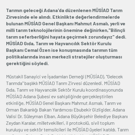
Tarımın geleceği Adana'da düzenlenen MÜSİAD Tarım
Üyelik
Zirvesinde ele alındı. Etkinlikte değerlendirmelerde
bulunan MÜSİAD Genel Başkanı Mahmut Asmalı, yerli ve
E-İşlemler
milli tarım teknolojilerinin önemine değinirken,"Bilinçli
tarım seferberliğini hayata geçirmek zorundayız" dedi.
MÜSİAD Gıda, Tarım ve Hayvancılık Sektör Kurulu
Hakkımızda
İletişim
Başkanı Cemal Özen ise konuşmasında tarımın tüm
politikalarında insan merkezli stratejiler oluşturması
gerektiğini söyledi.
Müstakil Sanayici ve İşadamları Derneği (MÜSİAD), "Gelecek
Tarımda" başlıklı MÜSİAD Tarım Zirvesi düzenledi. MÜSİAD
Gıda, Tarım ve Hayvancılık Sektör Kurulu koordinasyonunda
MÜSİAD Adana Şubesi ev sahipliğinde gerçekleştirilen
etkinliğe, MÜSİAD Genel Başkanı Mahmut Asmalı, Tarım ve
Orman Bakanlığı Bakan Yardımcısı Ebubekir Gizligider, Adana
Valisi Dr. Süleyman Elban, Adana Büyükşehir Belediye Başkanı
Zeydan Karalar, milletvekilleri, il protokolü, sivil toplum
kuruluşu ve sektör temsilcileri ile MÜSİAD üyeleri katıldı. Tarım