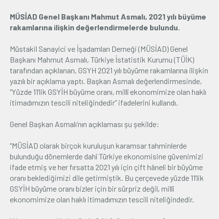
MÜSİAD Genel Başkanı Mahmut Asmalı, 2021 yılı büyüme
Üyelik
rakamlarına ilişkin değerlendirmelerde bulundu.
E-İşlemler
Müstakil Sanayici ve İşadamları Derneği (MÜSİAD) Genel
Başkanı Mahmut Asmalı, Türkiye İstatistik Kurumu (TÜİK)
tarafından açıklanan, GSYH 2021 yılı büyüme rakamlarına ilişkin
Hakkımızda
İletişim
yazılı bir açıklama yaptı. Başkan Asmalı değerlendirmesinde,
“Yüzde 11’lik GSYİH büyüme oranı, millî ekonomimize olan haklı
itimadımızın tescili niteliğindedir” ifadelerini kullandı.
Genel Başkan Asmalı’nın açıklaması şu şekilde:
“MÜSİAD olarak birçok kuruluşun karamsar tahminlerde
bulunduğu dönemlerde dahî Türkiye ekonomisine güvenimizi
ifade etmiş ve her fırsatta 2021 yılı için çift hâneli bir büyüme
oranı beklediğimizi dile getirmiştik. Bu çerçevede yüzde 11’lik
GSYİH büyüme oranı bizler için bir sürpriz değil, millî
ekonomimize olan haklı itimadımızın tescili niteliğindedir.