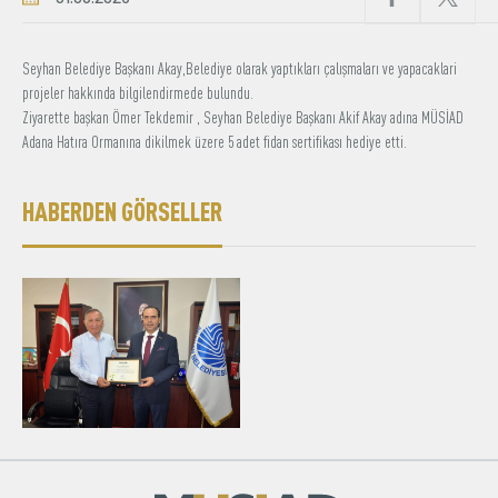
Üyelik
Seyhan Belediye Başkanı Akay,Belediye olarak yaptıkları çalışmaları ve yapacaklari
projeler hakkında bilgilendirmede bulundu.
E-İşlemler
Ziyarette başkan Ömer Tekdemir , Seyhan Belediye Başkanı Akif Akay adına MÜSİAD
Adana Hatıra Ormanına dikilmek üzere 5 adet fidan sertifikası hediye etti.
Hakkımızda
İletişim
HABERDEN GÖRSELLER