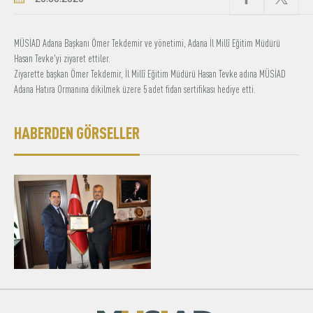
Üyelik
MÜSİAD Adana Başkanı Ömer Tekdemir ve yönetimi, Adana İl Millî Eğitim Müdürü
Hasan Tevke'yi ziyaret ettiler.
E-İşlemler
Ziyarette başkan Ömer Tekdemir, İl Millî Eğitim Müdürü Hasan Tevke adına MÜSİAD
Adana Hatıra Ormanına dikilmek üzere 5 adet fidan sertifikası hediye etti.
Hakkımızda
İletişim
HABERDEN GÖRSELLER