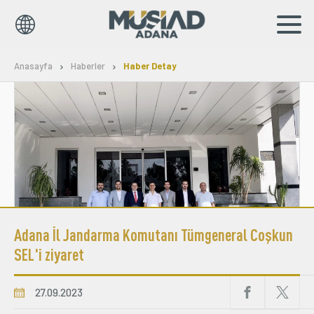
TR
Anasayfa
Haberler
Haber Detay
Kurumsal
Markalar
Haberler
Yayınlar
Adana İl Jandarma Komutanı Tümgeneral Coşkun
Sosyal Sorumluluk
SEL'i ziyaret
İş Birlikleri
27.09.2023
Bilgi Merkezi