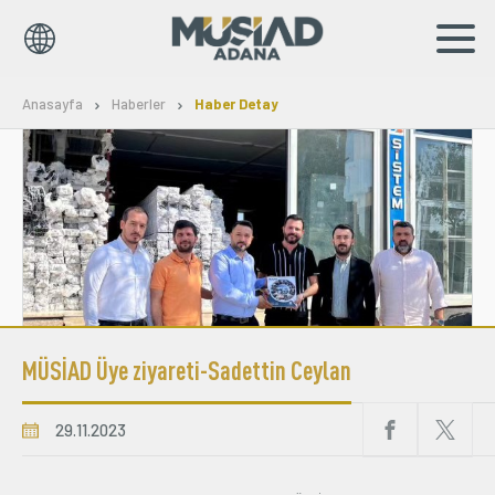
TR
Anasayfa
Haberler
Haber Detay
Kurumsal
Markalar
Haberler
Yayınlar
MÜSİAD Üye ziyareti-Sadettin Ceylan
Sosyal Sorumluluk
İş Birlikleri
29.11.2023
Bilgi Merkezi