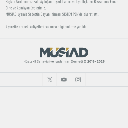
Başkan Yardımcımız Halil Aydoğan, Teşkilatlanma ve Üye İlişkileri Başkanımız Emrah
Dinç ve komisyon üyelerimiz,
Üyelik
MÜSİAD üyemiz Sadettin Ceylan’ı firması SİSTEM PEN'de ziyaret etti.
E-İşlemler
Ziyarette dernek faaliyetleri hakkında bilgilendirme yapıldı.
Hakkımızda
İletişim
Müstakil Sanayici ve İşadamları Derneği
© 2018- 2026