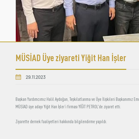
MÜSİAD Üye ziyareti Yiğit Han İşler
29.11.2023
Başkan Yardımcımız Halil Aydoğan, Teşkilatlanma ve Üye İlişkileri Başkanımız Em
MÜSİAD üye adayı Yiğit Han İşler’i firması YİĞİT PETROL'de ziyaret etti.
Ziyarette dernek faaliyetleri hakkında bilgilendirme yapıldı.