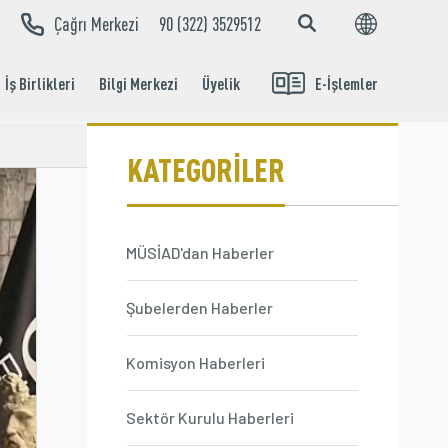
Çağrı Merkezi
90 (322) 3529512
TR
İş Birlikleri
Bilgi Merkezi
Üyelik
E-İşlemler
Aidat Ödeme
İşlemleri
KATEGORİLER
MÜSİAD'dan Haberler
Şubelerden Haberler
Komisyon Haberleri
Sektör Kurulu Haberleri