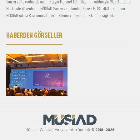
Sanayi ve teknoloji Bakanımız sayın Mehmet Fatih Kaçır'ın katılımıyla MÜSİAD Genel
Merkezde düzenlenen MÜSİAD Sanayi ve Teknoloji Zirvesi MUST 2023 programına
Üyelik
MÜSİAD Adana Başkanımız Ömer Tekdemir ve üyelerimiz katılım sağladılar.
E-İşlemler
HABERDEN GÖRSELLER
Hakkımızda
İletişim
Müstakil Sanayici ve İşadamları Derneği
© 2018- 2026