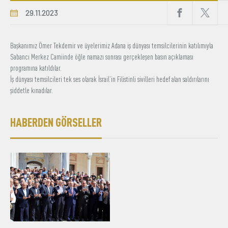
29.11.2023
Üyelik
E-İşlemler
Başkanımız Ömer Tekdemir ve üyelerimiz Adana iş dünyası temsilcilerinin katılımıyla
Sabancı Merkez Camiinde öğle namazı sonrası gerçekleşen basın açıklaması
programına katıldılar.
İş dünyası temsilcileri tek ses olarak İsrail’in Filistinli sivilleri hedef alan saldırılarını
Hakkımızda
İletişim
şiddetle kınadılar.
HABERDEN GÖRSELLER